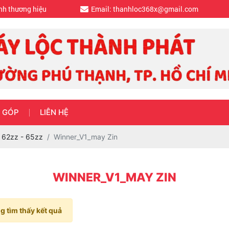
nh thương hiệu
Email: thanhloc368x@gmail.com
 GÓP
LIÊN HỆ
 62zz - 65zz
Winner_V1_may Zin
WINNER_V1_MAY ZIN
 tìm thấy kết quả