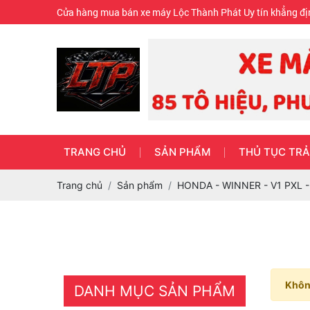
Cửa hàng mua bán xe máy Lộc Thành Phát Uy tín khẳng đị
TRANG CHỦ
SẢN PHẨM
THỦ TỤC TRẢ
Trang chủ
Sản phẩm
HONDA - WINNER - V1 PXL -
Không
DANH MỤC SẢN PHẨM