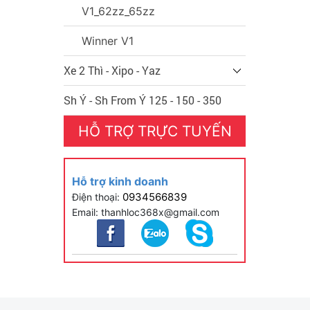
V1_62zz_65zz
Winner V1
Xe 2 Thì - Xipo - Yaz
Sh Ý - Sh From Ý 125 - 150 - 350
HỖ TRỢ TRỰC TUYẾN
Hỗ trợ kinh doanh
0934566839
Điện thoại:
Email:
thanhloc368x@gmail.com