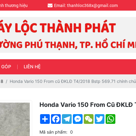
nh thương hiệu
Email: thanhloc368x@gmail.com
 GÓP
LIÊN HỆ
18
Honda Vario 150 From cũ ĐKLĐ T4/2018 Bstp 569.71 chính chủ
Honda Vario 150 From Cũ ĐKLĐ 
Share
Facebook
Telegram
Messenger
WeChat
Twitter
WhatsApp
Mã sản phẩm:
0