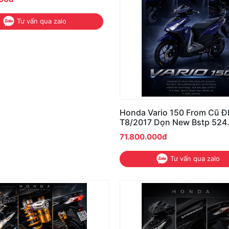
Tư vấn qua zalo
Honda Vario 150 From Cũ ĐKLĐ
T8/2017 Dọn New Bstp 524
Chính chủ công chứng 1p3
71.800.000đ
Tư vấn qua zalo