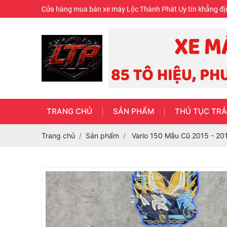
Cửa hàng mua bán xe máy Lộc Thành Phát Uy tín khẳng đị
TRANG CHỦ
SẢN PHẨM
THỦ TỤC TRẢ
Trang chủ
Sản phẩm
Vario 150 Mẫu Cũ 2015 - 20