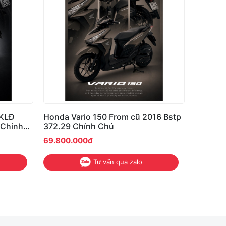
ĐKLĐ
Honda Vario 150 From cũ 2016 Bstp
 Chính
372.29 Chính Chủ
69.800.000đ
Tư vấn qua zalo