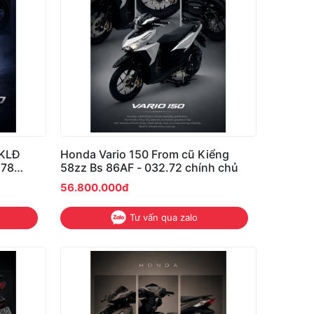
Honda Vario 150 From cũ Kiểng
.78
58zz Bs 86AF - 032.72 chính chủ
0s
56.800.000đ
Tư vấn qua zalo