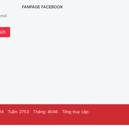
FANPAGE FACEBOOK
 mới
24
Tuần: 2753
Tháng: 4046
Tổng truy cập: