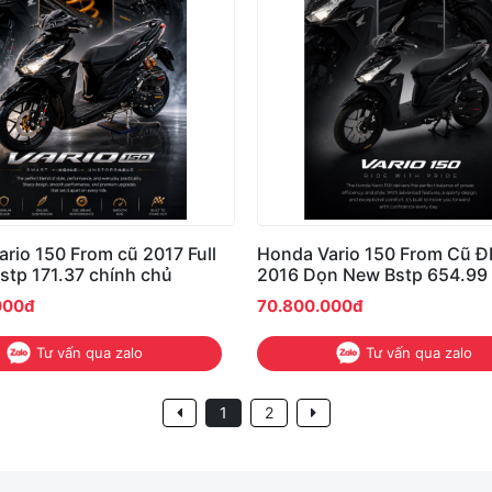
rio 150 From cũ 2017 Full
Honda Vario 150 From Cũ 
stp 171.37 chính chủ
2016 Dọn New Bstp 654.99
Chủ
000đ
70.800.000đ
Tư vấn qua zalo
Tư vấn qua zalo
1
2