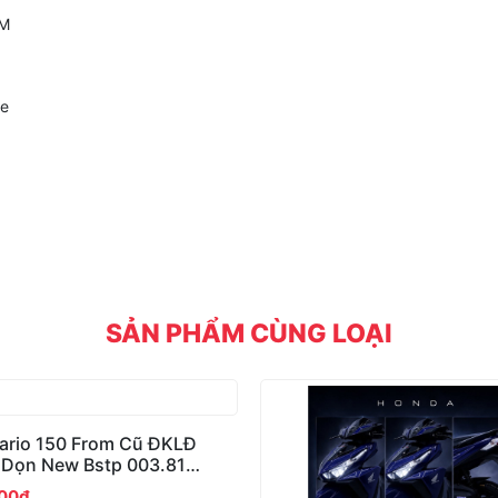
CM
xe
SẢN PHẨM CÙNG LOẠI
ario 150 From Cũ ĐKLĐ
 Dọn New Bstp 003.81
hủ
000đ